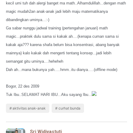
kecil umi tuh dah alergi banget ma math..Alhamdulillah...dengan math
magic mudah2an anak-anak jadi lebih maju matematikanya
dibandingkan uminya...:-)
Ga sabar nunggu jadwal training (pertengahan januari) math
magic...praktek dulu sama si kakak ah....(kenapa cuman sama si
kakak aja??? karena shafa belum bisa konsentrasi, abang banyak
mainnya) kalo kakak dah mengerti tentang konsep...jadi lebih
semangat gitu uminya....heheheh
Dah ah...mana bukunya yah.....hmm..itu dianya.....(offline mode)
Bogor, 22 des 2009
Tuk Ibu..SELAMAT HARI IBU...Aku sayang Ibu...
aktivitas anak-anak
curhat bunda
Sri Widiyastuti