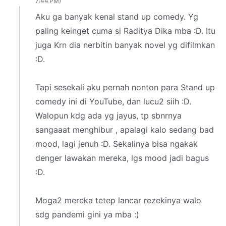
7:44 PM
Aku ga banyak kenal stand up comedy. Yg
paling keinget cuma si Raditya Dika mba :D. Itu
juga Krn dia nerbitin banyak novel yg difilmkan
:D.
Tapi sesekali aku pernah nonton para Stand up
comedy ini di YouTube, dan lucu2 siih :D.
Walopun kdg ada yg jayus, tp sbnrnya
sangaaat menghibur , apalagi kalo sedang bad
mood, lagi jenuh :D. Sekalinya bisa ngakak
denger lawakan mereka, lgs mood jadi bagus
:D.
Moga2 mereka tetep lancar rezekinya walo
sdg pandemi gini ya mba :)