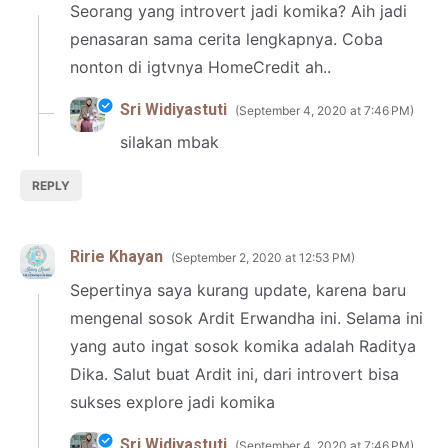
Seorang yang introvert jadi komika? Aih jadi
penasaran sama cerita lengkapnya. Coba
nonton di igtvnya HomeCredit ah..
Sri Widiyastuti
September 4, 2020 at 7:46 PM
silakan mbak
REPLY
Ririe Khayan
September 2, 2020 at 12:53 PM
Sepertinya saya kurang update, karena baru
mengenal sosok Ardit Erwandha ini. Selama ini
yang auto ingat sosok komika adalah Raditya
Dika. Salut buat Ardit ini, dari introvert bisa
sukses explore jadi komika
Sri Widiyastuti
September 4, 2020 at 7:46 PM