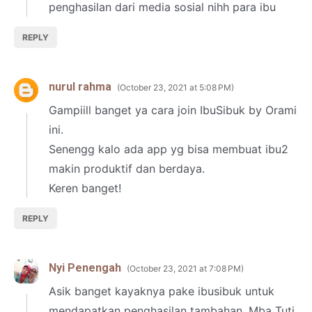
penghasilan dari media sosial nihh para ibu
REPLY
nurul rahma
October 23, 2021 at 5:08 PM
Gampiill banget ya cara join IbuSibuk by Orami
ini.
Senengg kalo ada app yg bisa membuat ibu2
makin produktif dan berdaya.
Keren banget!
REPLY
Nyi Penengah
October 23, 2021 at 7:08 PM
Asik banget kayaknya pake ibusibuk untuk
mendapatkan penghasilan tambahan. Mba Tuti