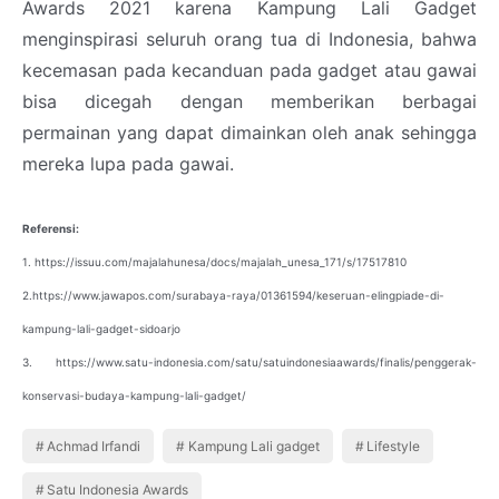
Awards 2021 karena Kampung Lali Gadget
menginspirasi seluruh orang tua di Indonesia, bahwa
kecemasan pada kecanduan pada gadget atau gawai
bisa dicegah dengan memberikan berbagai
permainan yang dapat dimainkan oleh anak sehingga
mereka lupa pada gawai.
Referensi:
1. https://issuu.com/majalahunesa/docs/majalah_unesa_171/s/17517810
2.https://www.jawapos.com/surabaya-raya/01361594/keseruan-elingpiade-di-
kampung-lali-gadget-sidoarjo
3.
https://www.satu-indonesia.com/satu/satuindonesiaawards/finalis/penggerak-
konservasi-budaya-kampung-lali-gadget/
Achmad Irfandi
Kampung Lali gadget
Lifestyle
Satu Indonesia Awards