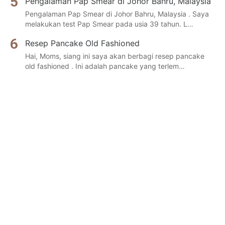
Pengalaman Pap Smear di Johor Bahru, Malaysia
Pengalaman Pap Smear di Johor Bahru, Malaysia . Saya
melakukan test Pap Smear pada usia 39 tahun. L…
Resep Pancake Old Fashioned
Hai, Moms, siang ini saya akan berbagi resep pancake
old fashioned . Ini adalah pancake yang terlem…
Melatih Kecerdasan Emosional Anak untuk
Mendukung Daya Pikirnya Dengan Bermain
“Educating the mind without educating heart is no
education at all ” -aristoteles- Hai, Mom…
Indahnya Silaturahim Lewat Ngeblog
Indahnya silaturahim lewat ngeblog. Hai, Moms, apakah
Moms seorang moms blogger baru? Samaa don…
Bebeland Wahana Bermain Edukatif Anak Hebat
Hai, Moms, Assalamu'alaikum! Pagi ini seperti biasanya, di
rumah hanya tinggal saya da…
Siliwangi Bolu Kukus, Bolu Lembut Oleh-oleh