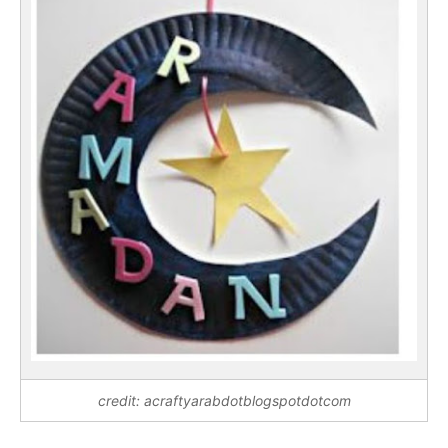
credit: acraftyarabdotblogspotdotcom